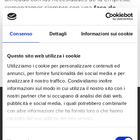
comenzamos siempre con una
fase de
análisis estratégico.
Es en esta etapa donde se define la visión del
Consenso
Dettagli
Informazioni sui cookie
bienestar corporativo como una palanca para
generar valor, fomentar el
bienestar
Questo sito web utilizza i cookie
colectivo y potenciar la productividad de
Utilizziamo i cookie per personalizzare contenuti ed
las personas y de la organización.
annunci, per fornire funzionalità dei social media e per
analizzare il nostro traffico. Condividiamo inoltre
informazioni sul modo in cui utilizza il nostro sito con i
nostri partner che si occupano di analisi dei dati web,
pubblicità e social media, i quali potrebbero combinarle
con altre informazioni che ha fornito loro o che hanno
raccolto dal suo utilizzo dei loro servizi.
Selezione