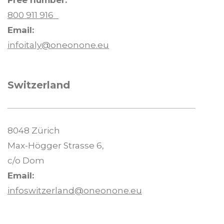
Free number:
800 911 916
Email:
infoitaly@oneonone.eu
Switzerland
8048 Zürich
Max-Högger Strasse 6,
c/o Dom
Email:
infoswitzerland@oneonone.eu